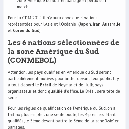
zone “Amérique du Sud” en barrage et perdu son
match.
Pour la CDM 2014, il n’y aura donc que 4 nations
représentées pour l’Asie et l’Océanie (
Japon
,
Iran
,
Australie
et
Corée du Sud
).
Les 6 nations sélectionnées de
la zone Amérique du Sud
(CONMEBOL)
Attention, les pays qualifiés en Amérique du Sud seront
particulièrement motivés pour briller devant leur public. Il y
a tout d’abord le
Brésil
de Neymar et de Hulk, pays
organisateur et donc
qualifié d’office
. Le Brésil sera tête de
série.
Pour les règles de qualification de l’Amérique du Sud, on a
fait au plus simple : une seule poule, les 4 premiers étant
qualifiés, le 5éme devant battre le 5éme de la zone ‘Asie’ en
barrages.