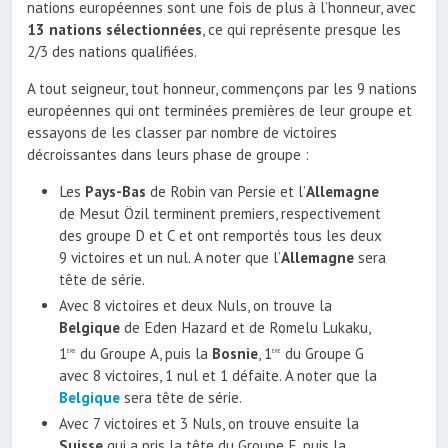
nations européennes sont une fois de plus à l’honneur, avec
13 nations sélectionnées
, ce qui représente presque les
2/3 des nations qualifiées.
A tout seigneur, tout honneur, commençons par les 9 nations
européennes qui ont terminées premières de leur groupe et
essayons de les classer par nombre de victoires
décroissantes dans leurs phase de groupe :
Les
Pays-Bas
de Robin van Persie et l’
Allemagne
de Mesut Özil terminent premiers, respectivement
des groupe D et C et ont remportés tous les deux
9 victoires et un nul. A noter que l’
Allemagne
sera
tête de série.
Avec 8 victoires et deux Nuls, on trouve la
Belgique
de Eden Hazard et de Romelu Lukaku,
1
du Groupe A, puis la
Bosnie
, 1
du Groupe G
ère
ère
avec 8 victoires, 1 nul et 1 défaite. A noter que la
Belgique
sera tête de série.
Avec 7 victoires et 3 Nuls, on trouve ensuite la
Suisse
qui a pris la tête du Groupe E, puis la