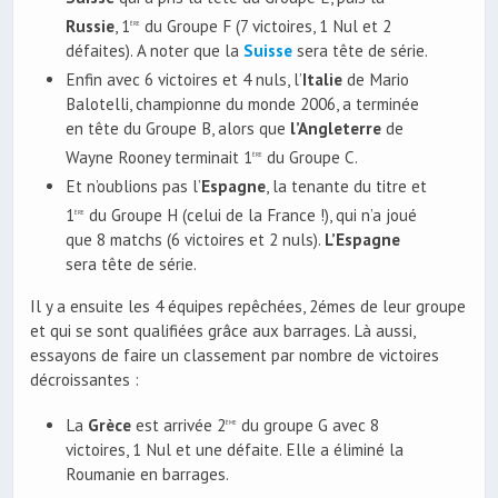
Russie
, 1
du Groupe F (7 victoires, 1 Nul et 2
ère
défaites). A noter que la
Suisse
sera tête de série.
Enfin avec 6 victoires et 4 nuls, l’
Italie
de Mario
Balotelli, championne du monde 2006, a terminée
en tête du Groupe B, alors que
l’Angleterre
de
Wayne Rooney terminait 1
du Groupe C.
ère
Et n’oublions pas l’
Espagne
, la tenante du titre et
1
du Groupe H (celui de la France !), qui n’a joué
ère
que 8 matchs (6 victoires et 2 nuls).
L’Espagne
sera tête de série.
Il y a ensuite les 4 équipes repêchées, 2émes de leur groupe
et qui se sont qualifiées grâce aux barrages. Là aussi,
essayons de faire un classement par nombre de victoires
décroissantes :
La
Grèce
est arrivée 2
du groupe G avec 8
ème
victoires, 1 Nul et une défaite. Elle a éliminé la
Roumanie en barrages.