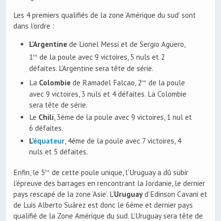
Les 4 premiers qualifiés de la zone ‘Amérique du sud’ sont
dans l’ordre :
L’Argentine
de Lionel Messi et de Sergio Agüero,
1
de la poule avec 9 victoires, 5 nuls et 2
ère
défaites. L’Argentine sera tête de série.
La
Colombie
de Ramadel Falcao, 2
de la poule
ème
avec 9 victoires, 3 nuls et 4 défaites. La Colombie
sera tête de série.
Le
Chili
, 3éme de la poule avec 9 victoires, 1 nul et
6 défaites.
L’
équateur
, 4éme de la poule avec 7 victoires, 4
nuls et 5 défaites.
Enfin, le 5
de cette poule unique, l’Uruguay a dû subir
ème
l’épreuve des barrages en rencontrant la Jordanie, le dernier
pays rescapé de la zone ‘Asie’. L’
Uruguay
d’Edinson Cavani et
de Luis Alberto Suárez est donc le 6éme et dernier pays
qualifié de la Zone Amérique du sud. L’Uruguay sera tête de