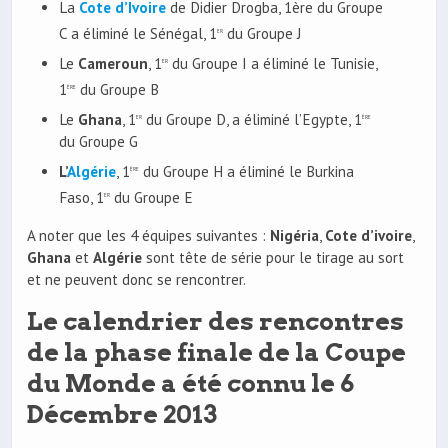
La
Cote
d’Ivoire
de Didier Drogba, 1ère du Groupe
C a éliminé le Sénégal, 1
du Groupe J
er
Le
Cameroun
, 1
du Groupe I a éliminé le Tunisie,
er
1
du Groupe B
ère
Le
Ghana
, 1
du Groupe D, a éliminé l’Egypte, 1
er
ère
du Groupe G
L’
Algérie
, 1
du Groupe H a éliminé le Burkina
ère
Faso, 1
du Groupe E
er
A noter que les 4 équipes suivantes :
Nigéria
,
Cote d’ivoire
,
Ghana
et
Algérie
sont tête de série pour le tirage au sort
et ne peuvent donc se rencontrer.
Le calendrier des rencontres
de la phase finale de la Coupe
du Monde a été connu le 6
Décembre 2013