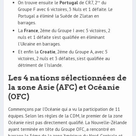
On trouve ensuite le
Portugal
de CR7, 2
du
ème
Groupe F avec 6 victoires, 3 Nuls et 1 défaite. Le
Portugal a éliminé la Suède de Zlatan en
barrages.
La
France
, 2éme du Groupe I avec 5 victoires, 2
nuls et 1 défaite s’est qualifiée en éliminant
l’Ukraine en barrages.
Et enfin la
Croatie
, 2éme du Groupe A, avec 5
victoires, 2 nuls et 3 défaites, s’est qualifiée au
détriment de l’Islande.
Les 4 nations sélectionnées de
la zone Asie (AFC) et Océanie
(OFC)
Commençons par l’Océanie qui a vu la participation de 11
équipes. Selon les règles de la CDM, le premier de la zone
Océanie n’est pas directement qualifié. La Nouvelle-Zélande
ayant terminée en tête du Groupe OFC, a rencontré en
barrage le 5éme de la zone ‘Amérique du Nord, Centrale et